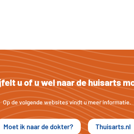
jfelt u of u wel naar de huisarts m
Op de volgende websites vindt u meer informatie.
Moet ik naar de dokter?
Thuisarts.nl