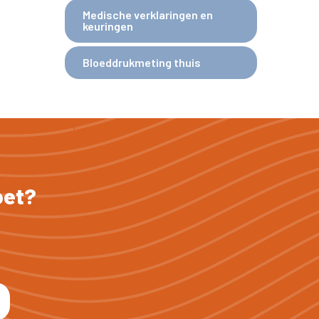
Medische verklaringen en
keuringen
Bloeddrukmeting thuis
oet?