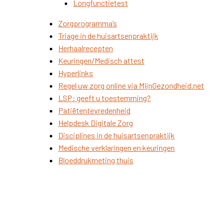
Longfunctietest
Zorgprogramma’s
Triage in de huisartsenpraktijk
Herhaalrecepten
Keuringen/Medisch attest
Hyperlinks
Regel uw zorg online via MijnGezondheid.net
LSP: geeft u toestemming?
Patiëtentevredenheid
Helpdesk Digitale Zorg
Disciplines in de huisartsenpraktijk
Medische verklaringen en keuringen
Bloeddrukmeting thuis